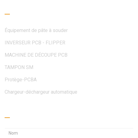
Guide de lecture
Équipement de pâte à souder
INVERSEUR PCB - FLIPPER
MACHINE DE DÉCOUPE PCB
TAMPON SM
Protège-PCBA
Chargeur-déchargeur automatique
Obtenez un devis
A
A