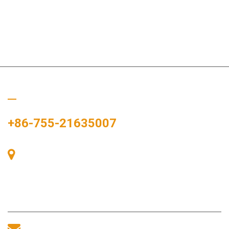
Appelez-nous
+86-755-21635007
Salle 405, Bâtiment A, Zhonggang Plaza, Baie des
Expositions, n° 83, route Zhanjing, bureau du sous-
district de Fuhai, district de Bao’an, Shenzhen, 518100,
Chine.
sales@morequip.com