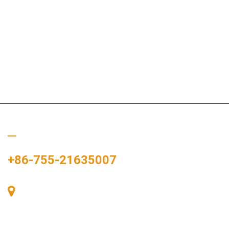
Appelez-nous
+86-755-21635007
Salle 405, Bâtiment A, Zhonggang Plaza, Baie des
Expositions, n° 83, route Zhanjing, bureau du sous-
district de Fuhai, district de Bao’an, Shenzhen, 518100,