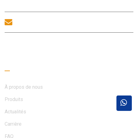
Chine.
sales@morequip.com
CONTACTEZ-NOUS
Liens utiles
À propos de nous
Produits
Actualités
Carrière
FAQ