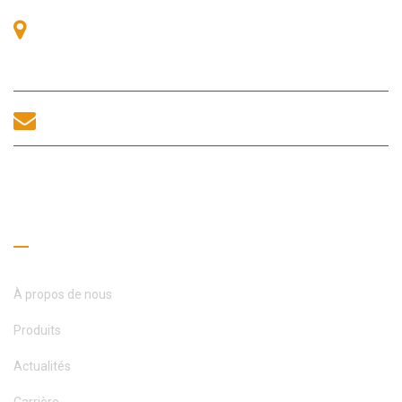
Salle 405, Bâtiment A, Zhonggang Plaza, Baie des Expositions,
n° 83, route Zhanjing, bureau du sous-district de Fuhai, district
de Bao’an, Shenzhen, 518100, Chine.
sales@morequip.com
CONTACTEZ-NOUS
Liens utiles
À propos de nous
Produits
Actualités
Carrière