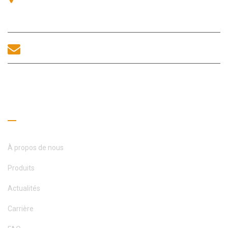
n° 83, route Zhanjing, bureau du sous-district de Fuhai, district
de Bao’an, Shenzhen, 518100, Chine.
sales@morequip.com
CONTACTEZ-NOUS
Liens utiles
À propos de nous
Produits
Actualités
Carrière