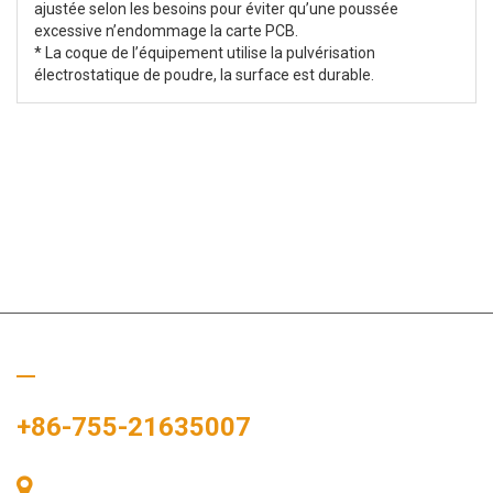
ajustée selon les besoins pour éviter qu’une poussée
excessive n’endommage la carte PCB.
* La coque de l’équipement utilise la pulvérisation
électrostatique de poudre, la surface est durable.
Appelez-nous
+86-755-21635007
Salle 405, Bâtiment A, Zhonggang Plaza, Baie des Expositions,