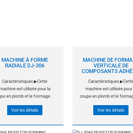
MACHINE À FORME
MACHINE DE FORMA
RADIALE DJ-306
VERTICALE DE
COMPOSANTS ADHÉ
DJ-306C
Caractéristiques ▶Cette
Caractéristiques ▶Cett
machine est utilisée pour la
machine est utilisée pour 
pe en plomb et le formage de
coupe en plomb et le forma
bandes, résistances en vrac,
bandes, résistances en vr
Voir les détails
Voir les détails
iodes et autres composants
diodes et autres composa
aux. ▶Il a terminé de couper le
axiaux. ▶Il termine la coupe 
lomb et de former en même
formation en même temps, 