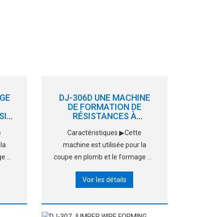
GE
DJ-306D UNE MACHINE
DE FORMATION DE
SIF
RÉSISTANCES À
COURROIE
e
Caractéristiques ▶Cette
la
machine est utilisée pour la
ge de
coupe en plomb et le formage de
ac,
bandes, résistances en vrac,
Voir les détails
nts
diodes et autres composants
et la
axiaux. ▶Il finit par couper le
très
plomb et former en même