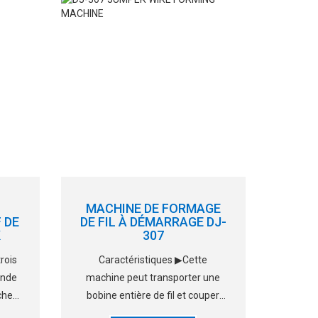
tion
temps, très puissant. ▶La portée
de formage et la longueur
MACHINE DE FORMAGE
 DE
DE FIL À DÉMARRAGE DJ-
K
307
trois
Caractéristiques ▶Cette
ande
machine peut transporter une
che
bobine entière de fil et couper
é sur
automatiquement le fil. ▶Il est