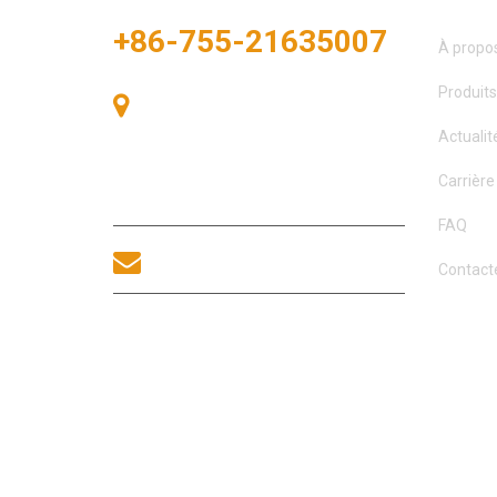
+86-755-21635007
À propo
Produits
Salle 405, Bâtiment A, Zhonggang
Plaza, Baie des Expositions, n° 83,
Actualit
route Zhanjing, bureau du sous-
district de Fuhai, district de Bao’an,
Carrière
Shenzhen, 518100, Chine.
FAQ
sales@morequip.com
Contact
CONTACTEZ-NOUS
DROITS D’AUTEUR © 2021 MOREL EQUIPMENTS CO., L