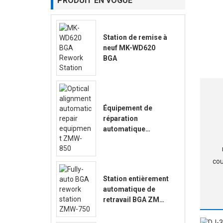
PRODUIT EN VOGUE
Station de remise à
neuf MK-WD620
BGA
Équipement de
réparation
automatique
d’alignement
optique ZMW-850
cou
Station entièrement
d
automatique de
axi
retravail BGA ZMW-
750
p