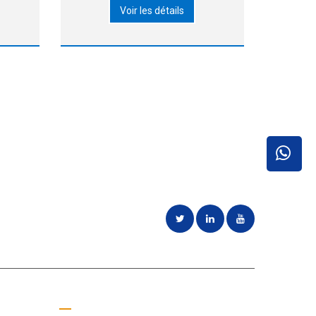
Voir les détails
duit
facile à utiliser, consomme peu
 au
electrcity.it est bon marché et
odes
recyclable. ▶Comme il agit
rapidement, sa productivité est
assez élevée
oins des
Obtenez un devis