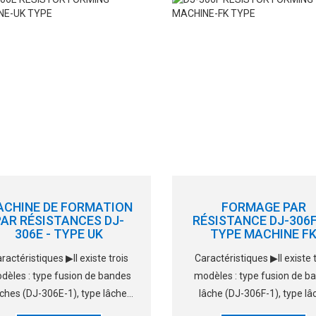
mps, très puissant. ▶La portée
puissant. ▶La tige de forma
 formage et la longueur du ju
et la longueur
ACHINE DE FORMATION
FORMAGE PAR
PAR RÉSISTANCES DJ-
RÉSISTANCE DJ-306F
306E - TYPE UK
TYPE MACHINE F
ractéristiques ▶Il existe trois
Caractéristiques ▶Il existe 
dèles : type fusion de bandes
modèles : type fusion de b
âches (DJ-306E-1), type lâche
lâche (DJ-306F-1), type lâ
J-306E-2) et type emballé sur
(DJ306-F-2) et type emball