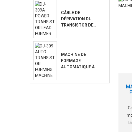
te
de
CÂBLE DE
DÉRIVATION DU
TRANSISTOR DE
PUISSANCE DJ-
309A
MACHINE DE
FORMAGE
AUTOMATIQUE À
TRANSISTORS DJ-
309
M
Ca
mo
l
(D