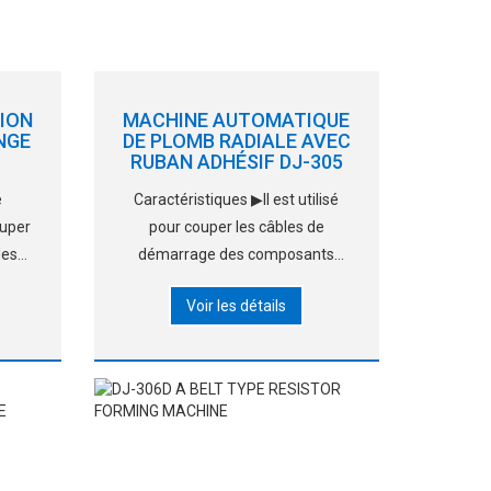
ION
MACHINE AUTOMATIQUE
NGE
DE PLOMB RADIALE AVEC
RUBAN ADHÉSIF DJ-305
e
Caractéristiques ▶Il est utilisé
ouper
pour couper les câbles de
des
démarrage des composants
es.
radiaux unilatéralement rubanés.
Voir les détails
. Il
(rouleau-/boîte emballée) ▶Avec
tenir.
les pièces d’origine, les coupe-
ge en
plaques sont durables. ▶La
 le
vitesse est réglable, elle alimente
de façon autonome. ▶Ça
fonctionne avec précision