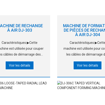
ACHINE DE RECHANGE
MACHINE DE FORMAT
À AIR DJ-303
DE PIÈCES DE RECHA
À AIR DJ-304
Caractéristiques ▶Cette
Caractéristiques ▶Cett
chine est utilisée pour couper
machine est utilisée pour c
les câbles de démarrage des
les câbles de démarrage 
composants radiaux en vrac.
composants radiaux tern
Voir les détails
Voir les détails
Son volume est très faible. Il
▶Son volume est très faible
 facile à utiliser et à entretenir.
est facile à utiliser et à entre
Ses finitions sont en train de
▶C’est la coupe et le forma
ouper et de former en même
plomb finis, ce qui facilite
temps, ce qui facilite le