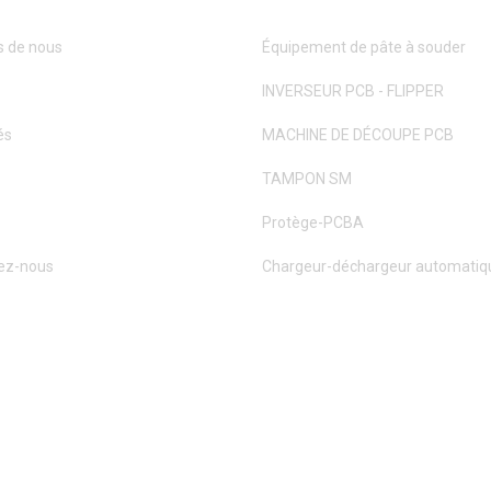
s de nous
Équipement de pâte à souder
INVERSEUR PCB - FLIPPER
és
MACHINE DE DÉCOUPE PCB
TAMPON SM
Protège-PCBA
ez-nous
Chargeur-déchargeur automatiq
IMITED. TOUS DROITS RÉSERVÉS.