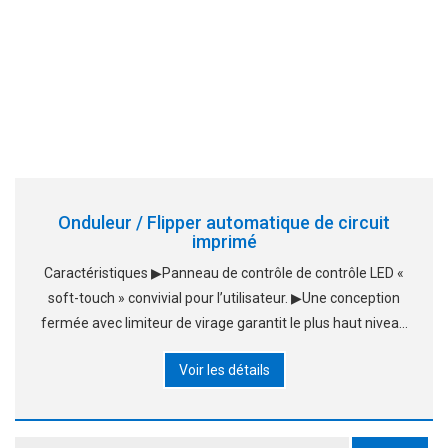
Onduleur / Flipper automatique de circuit
imprimé
Caractéristiques ▶Panneau de contrôle de contrôle LED «
soft-touch » convivial pour l’utilisateur. ▶Une conception
fermée avec limiteur de virage garantit le plus haut niveau
de sécurité. ▶Le couvercle supérieur peut être ouvert pour
Voir les détails
un accès facile au matériel pendant le maintien