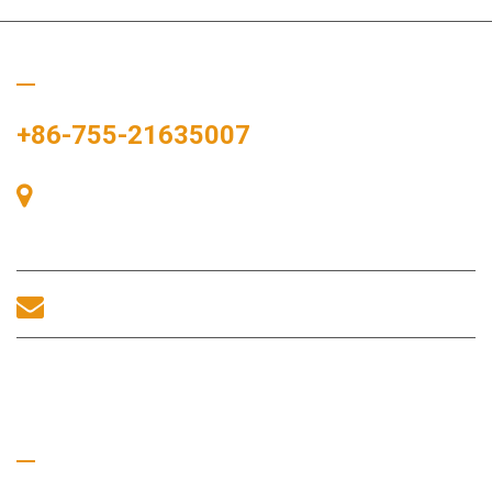
Appelez-nous
+86-755-21635007
Salle 405, Bâtiment A, Zhonggang Plaza, Baie des Expositions,
n° 83, route Zhanjing, bureau du sous-district de Fuhai, district
de Bao’an, Shenzhen, 518100, Chine.
sales@morequip.com
CONTACTEZ-NOUS
Liens utiles