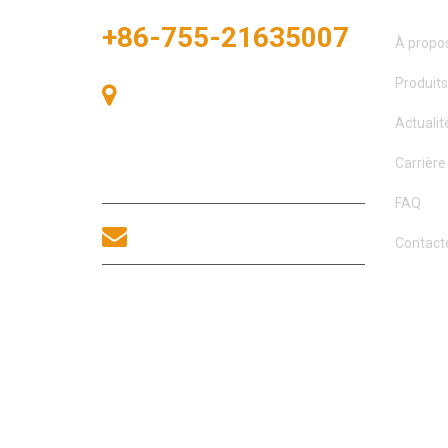
+86-755-21635007
À propo
Produits
Salle 405, Bâtiment A, Zhonggang
Plaza, Baie des Expositions, n° 83,
Actualit
route Zhanjing, bureau du sous-
district de Fuhai, district de Bao’an,
Carrière
Shenzhen, 518100, Chine.
FAQ
sales@morequip.com
Contact
CONTACTEZ-NOUS
DROITS D’AUTEUR © 2021 MOREL EQUIPMENTS CO., L