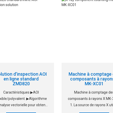
tomatique ▶Détection haute
précises et lumières de fen
tension et d
▶Station de travail à type
tirage ▶Test
lution d’inspection AOI
Machine à comptage 
en ligne standard
composants à rayon
ZMD820
MK-XC01
Caractéristiques ▶AOI
Machine à comptage de
exible/polyvalent. ▶Algorithme
composants à rayons X MK
nalyse vectorielle pour obtenir
1. La source de rayons X uti
la meilleure capacité de
un tube à rayons X scell