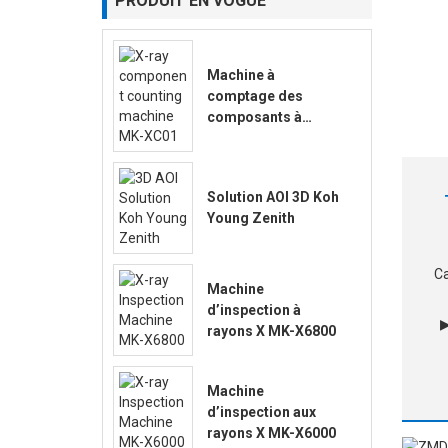
PRODUIT EN VOGUE
Machine à
comptage des
composants à
rayons X MK-XC01
Solution AOI 3D Koh
Young Zenith
Ca
Machine
d’inspection à
▶
rayons X MK-X6800
o
me
Machine
d’inspection aux
rayons X MK-X6000