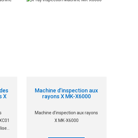
êtres
Dans le processus d’opération
 de
automatique,
des
Machine d’inspection aux
s X
rayons X MK-X6000
s
Machine d’inspection aux rayons
-XC01
X MK-X6000
lise
é