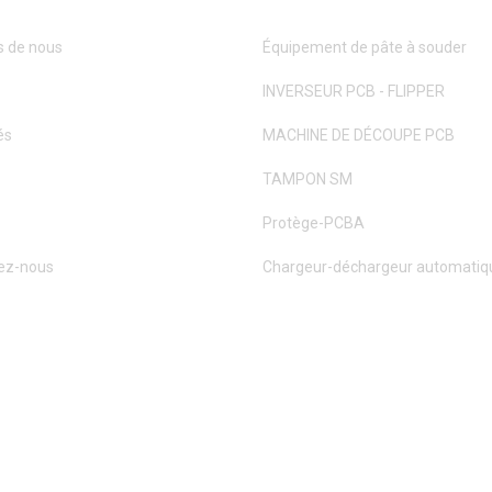
s de nous
Équipement de pâte à souder
INVERSEUR PCB - FLIPPER
és
MACHINE DE DÉCOUPE PCB
TAMPON SM
Protège-PCBA
ez-nous
Chargeur-déchargeur automatiq
IMITED. TOUS DROITS RÉSERVÉS.