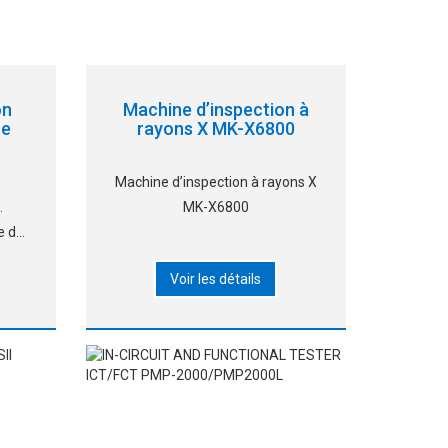
on
Machine d’inspection à
ue
rayons X MK-X6800
Machine d’inspection à rayons X
.
MK-X6800
e de
on.
Voir les détails
e
ique
ieur.
nel.