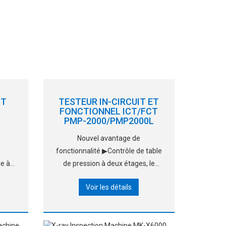
IT
TESTEUR IN-CIRCUIT ET
FONCTIONNEL ICT/FCT
PMP-2000/PMP2000L
Nouvel avantage de
fonctionnalité ▶Contrôle de table
e à
de pression à deux étages, le
 le
cylindre de la table de pression
Voir les détails
s en
monte au point le plus élevé lors
r
du débogage, ce qui est pratique
-
pour déboger le lit d’aiguilles.