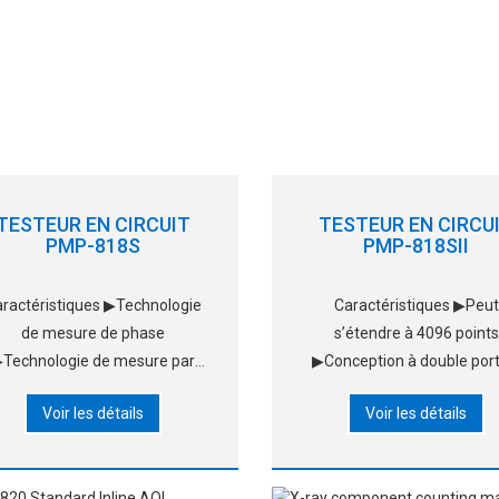
TESTEUR EN CIRCUIT
TESTEUR EN CIRCU
PMP-818S
PMP-818SII
ractéristiques ▶Technologie
Caractéristiques ▶Peut
de mesure de phase
s’étendre à 4096 points
Technologie de mesure par
▶Conception à double port
ptocoupleur ▶Technologie de
gaz double ▶Appuyez sur
Voir les détails
Voir les détails
sure du courant ▶Mesure de
bouton avec les deux main
points multiples ▶Point de
même temps pour teste
séparation isoélectrique
▶Grilles de sécurité ultra