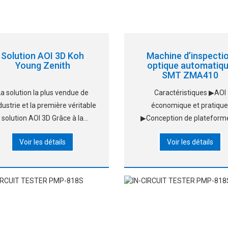
Solution AOI 3D Koh
Machine d’inspecti
Young Zenith
optique automatiq
SMT ZMA410
La solution la plus vendue de
Caractéristiques ▶AOI
ndustrie et la première véritable
économique et pratique
solution AOI 3D Grâce à la
▶Conception de plateform
chnologie brevetée True 3D, le
détection à haute précisi
Voir les détails
Voir les détails
Zenith mesure de véritables
▶Programmation rapid
formes profilométriques de
débogage, intégration.
composants, y compris des
▶Reconnaissance automat
tériaux étrangers, des motifs
de la pointe et du côté infér
et des soudures avec
▶Système SPC profession