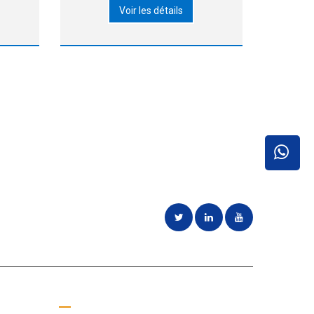
Voir les détails
frant
 ne
. 2.
tra-
ces
oins des
Obtenez un devis