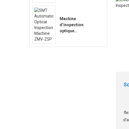
au
Machine
d’inspection
optique
automatique SMT
ZMV-Z5P
So
fl
d’a