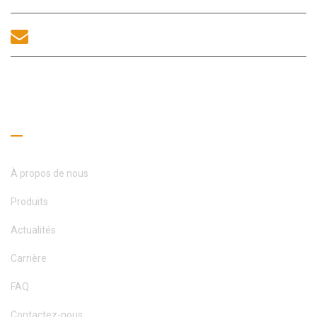
sales@morequip.com
CONTACTEZ-NOUS
Liens utiles
À propos de nous
Produits
Actualités
Carrière
FAQ
Contactez-nous