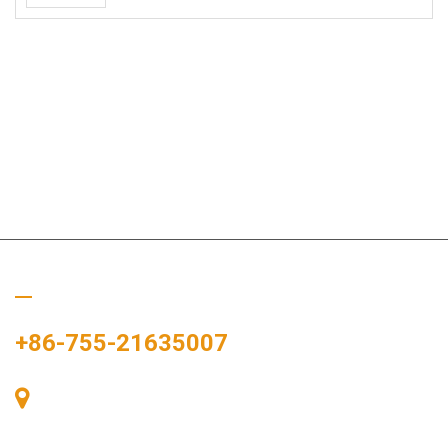
Appelez-nous
+86-755-21635007
Salle 405, Bâtiment A, Zhonggang Plaza, Baie des Expositions,
n° 83, route Zhanjing, bureau du sous-district de Fuhai, district
de Bao’an, Shenzhen, 518100, Chine.