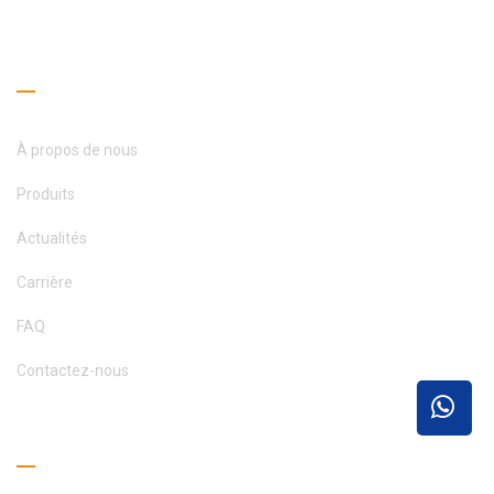
CONTACTEZ-NOUS
Liens utiles
À propos de nous
Produits
Actualités
Carrière
FAQ
Contactez-nous
Guide de lecture