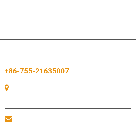
Appelez-nous
+86-755-21635007
Salle 405, Bâtiment A, Zhonggang Plaza, Baie des Expositions,
n° 83, route Zhanjing, bureau du sous-district de Fuhai, district
de Bao’an, Shenzhen, 518100, Chine.
sales@morequip.com