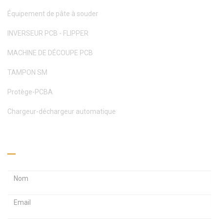
Équipement de pâte à souder
INVERSEUR PCB - FLIPPER
MACHINE DE DÉCOUPE PCB
TAMPON SM
Protège-PCBA
Chargeur-déchargeur automatique
Obtenez un devis
A
A
d
d
r
r
M
e
e
o
s
s
t