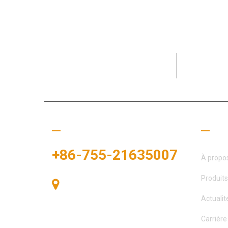
Dédié au d
clients et 
Appelez-nous
Liens
+86-755-21635007
À propo
Produits
Salle 405, Bâtiment A, Zhonggang
Plaza, Baie des Expositions, n° 83,
Actualit
route Zhanjing, bureau du sous-
district de Fuhai, district de Bao’an,
Carrière
Shenzhen, 518100, Chine.