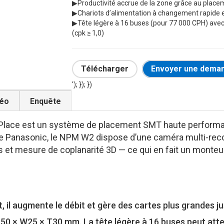
▶
Productivité accrue de la zone grâce au place
▶
Chariots d’alimentation à changement rapide 
▶
Tête légère à 16 buses (pour 77 000 CPH) av
(cpk ≥ 1,0)
Télécharger
Envoyer une deman
'); }); })
déo
Enquête
ace est un système de placement SMT haute performance
mme Panasonic, le NPM W2 dispose d’une caméra multi-re
 et mesure de coplanarité 3D — ce qui en fait un monteu
 il augmente le débit et gère des cartes plus grandes j
50 × W25 × T30 mm. La tête légère à 16 buses peut atte