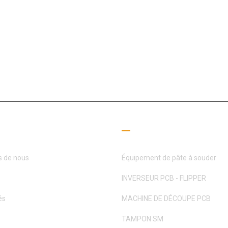
omaine SMT depuis 15+ ans, MOTEK s’est consacré à répondre aux bes
partenaires
 utiles
Guide de lecture
s de nous
Équipement de pâte à souder
INVERSEUR PCB - FLIPPER
és
MACHINE DE DÉCOUPE PCB
TAMPON SM