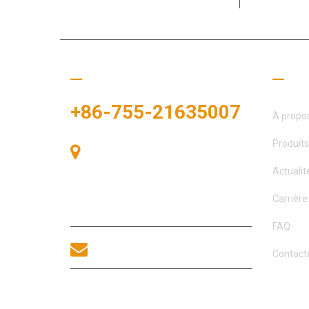
Appelez-nous
Liens
+86-755-21635007
À propo
Produits
Salle 405, Bâtiment A, Zhonggang
Plaza, Baie des Expositions, n° 83,
Actualit
route Zhanjing, bureau du sous-
district de Fuhai, district de Bao’an,
Carrière
Shenzhen, 518100, Chine.
FAQ
sales@morequip.com
Contact
CONTACTEZ-NOUS