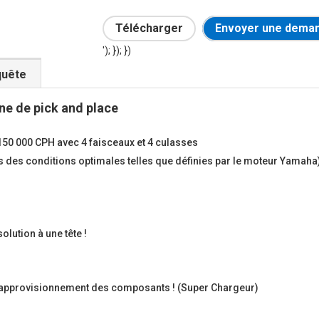
Télécharger
Envoyer une deman
'); }); })
quête
e de pick and place
 150 000 CPH avec 4 faisceaux et 4 culasses
ns des conditions optimales telles que définies par le moteur Yamah
lution à une tête !
d’approvisionnement des composants ! (Super Chargeur)