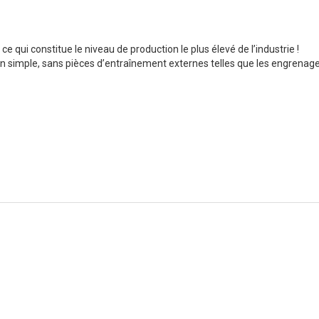
ce qui constitue le niveau de production le plus élevé de l’industrie !
ion simple, sans pièces d’entraînement externes telles que les engrenag
omaine SMT depuis 15+ ans, MOTEK s’est consacré à répondre aux bes
partenaires