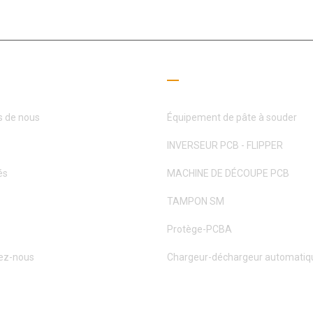
 utiles
Guide de lecture
s de nous
Équipement de pâte à souder
INVERSEUR PCB - FLIPPER
és
MACHINE DE DÉCOUPE PCB
TAMPON SM
Protège-PCBA
ez-nous
Chargeur-déchargeur automatiq