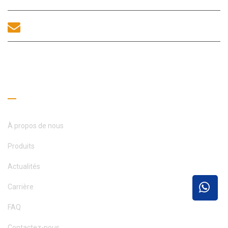
sales@morequip.com
CONTACTEZ-NOUS
Liens utiles
À propos de nous
Produits
Actualités
Carrière
FAQ
Contactez-nous